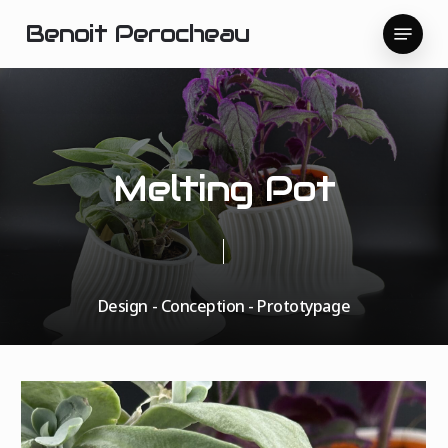
Skip
Menu
Benoit Perocheau
to
main
content
Melting Pot
Design - Conception - Prototypage