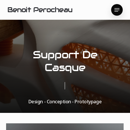
Skip
Menu
Benoit Perocheau
to
main
content
Support De
Casque
Design - Conception - Prototypage