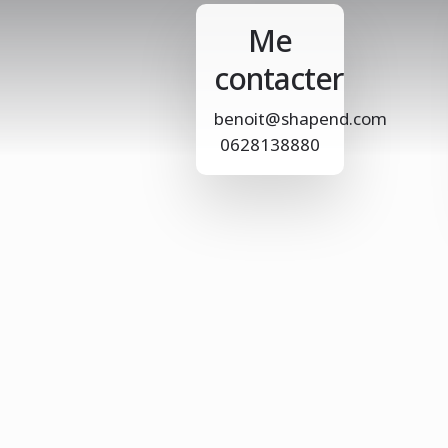
Me
contacter
benoit@shapend.com
0628138880